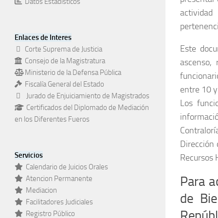
Datos Estadísticos
actividad
pertenenci
Enlaces de Interes
Este docu
Corte Suprema de Justicia
Consejo de la Magistratura
ascenso, r
Ministerio de la Defensa Pública
funcionari
Fiscalía General del Estado
entre 10 y
Jurado de Enjuiciamiento de Magistrados
Los funci
Certificados del Diplomado de Mediación
informaci
en los Diferentes Fueros
Contralor
Dirección 
Servicios
Recursos H
Calendario de Juicios Orales
Para ac
Atencion Permanente
Mediacion
de Bie
Facilitadores Judiciales
Repúbl
Registro Público