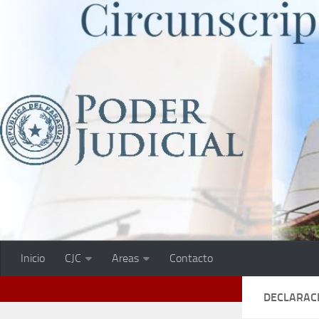
Saltar al contenido
Inicio
CJC
Areas
Contacto
DECLARACI