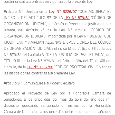
posterioridad a la entrada en vigencia de la presente Ley.
Artículo 8.°
Deróganse la
Ley N° 3226/07
“QUE MODIFICA EL
INCISO a) DEL ARTÍCULO 57 DE LA
LEY N° 879/81
‘CÓDIGO DE
ORGANIZACIÓN JUDICIAL”; el párrafo referente a la justicia de paz
letrada, del Artículo 2° de la Ley N° 879/81 “CÓDIGO DE
ORGANIZACIÓN JUDICIAL”, modificada por la Ley N° 963/82 “QUE
MODIFICAN Y AMPLIAN ALGUNAS DISPOSICIONES DEL CÓDIGO
DE ORGANIZACIÓN JUDICIAL”; el inciso b) del Artículo 38 de la Ley
N° 879/81; el Capítulo V “DE LA JUSTICIA DE PAZ LETRADA”, del
TÍTULO III de la Ley N° 879/81; el Artículo 684 del Título XIII del
Libro IV, de la
Ley N° 1337/88
“CÓDIGO PROCESAL CIVIL”, y todas
las disposiciones contrarias a la presente Ley.
Artículo 9.°
Comuníquese al Poder Ejecutivo.
Aprobado el Proyecto de Ley por la Honorable Cámara de
Senadores, a los cinco días del mes de abril del año dos mil
dieciocho, quedando sancionado el mismo, por la Honorable
Cámara de Diputados, a los once días del mes de abril del año dos