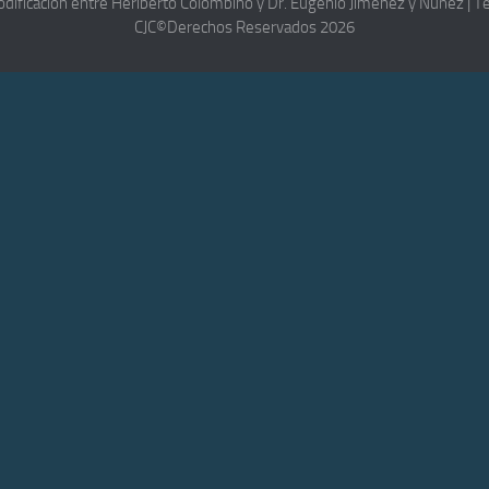
odificación entre Heriberto Colombino y Dr. Eugenio Jiménez y Nuñez |
CJC©Derechos Reservados 2026