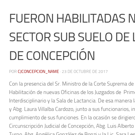
FUERON HABILITADAS N
SECTOR SUB SUELO DE L
DE CONCEPCIÓN
POR
CJCONCEPCION_NAME
·
23 DE OCTUBRE DE 2017
Con la presencia del Sr. Ministro de la Corte Suprema de J
Habilitación de nuevas Oficinas de los Juzgados de Prime
Interdisciplinario y la Sala de Lactancia. De esa manera
y Abg. Laura Villalba Cardozo, junto a sus funcionarios, 
cumplimiento de sus funciones. En la ocasión se dirigier
Circunscripción Judicial de Concepción, Abg. Luis Alberto
Turno, Abg. Angélica González de Bonzi y la Lic. Sara Le