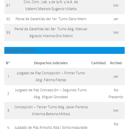
Civil, Com., Lab. y de la N. y la A. de
31
Ver
Vallemí.Marcelo Eugenio Villarta
32
Penal de Garantías del 1er. Turno Dario Marin
ver
Penal de Garantías del 3er. Turno Abg. Manuel
33
Ver
Agüero( interina Drio Marin)
Juzgados de Paz
N°
Despachos Judiciales
Cantidad
Archivo
Juzgado de Paz Concepción – Primer Turno
1
ver
Abg. Fatima Fleitas
Juzgado de Paz Concepción – Segundo Turno
No
2
Abg. Miguel Gonzalez
Presento
Concepción – Tercer Turno Abg. Javier Ferreira
3
Ver
(interina Beteina Miltos)
No
4
Juzgado de Paz Arroyito Abg.l Sonia Insauralde