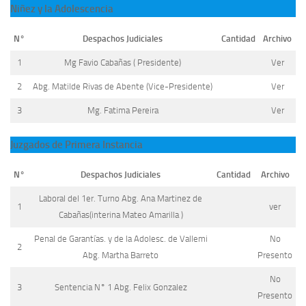
Niñez y la Adolescencia
N°
Despachos Judiciales
Cantidad
Archivo
1
Mg Favio Cabañas ( Presidente)
Ver
2
Abg. Matilde Rivas de Abente (Vice-Presidente)
Ver
3
Mg. Fatima Pereira
Ver
Juzgados de Primera Instancia
N°
Despachos Judiciales
Cantidad
Archivo
Laboral del 1er. Turno Abg. Ana Martinez de
1
ver
Cabañas(interina Mateo Amarilla )
Penal de Garantías. y de la Adolesc. de Vallemi
No
2
Abg. Martha Barreto
Presento
No
3
Sentencia N° 1 Abg. Felix Gonzalez
Presento