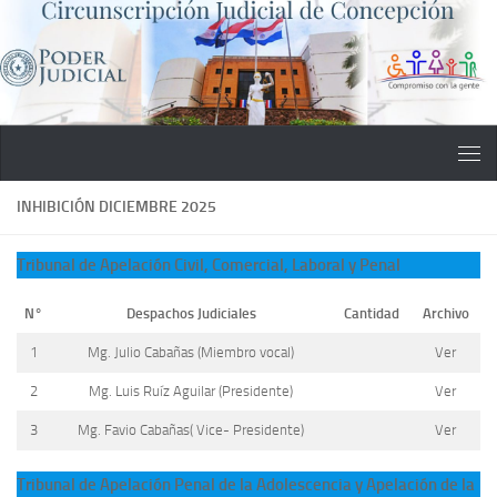
Saltar al contenido
INHIBICIÓN DICIEMBRE 2025
Tribunal de Apelación Civil, Comercial, Laboral y Penal
N°
Despachos Judiciales
Cantidad
Archivo
1
Mg. Julio Cabañas (Miembro vocal)
Ver
2
Mg. Luis Ruíz Aguilar (Presidente)
Ver
3
Mg. Favio Cabañas( Vice- Presidente)
Ver
Tribunal de Apelación Penal de la Adolescencia y Apelación de la