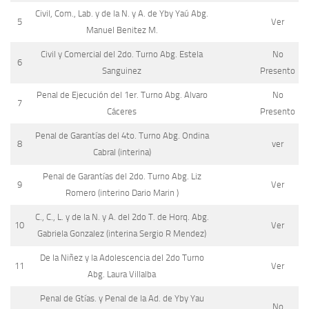
Civil, Com., Lab. y de la N. y A. de Yby Yaú Abg.
5
Ver
Manuel Benitez M.
Civil y Comercial del 2do. Turno Abg. Estela
No
6
Sanguinez
Presento
Penal de Ejecución del 1er. Turno Abg. Alvaro
No
7
Cáceres
Presento
Penal de Garantías del 4to. Turno Abg. Ondina
8
ver
Cabral (interina)
Penal de Garantías del 2do. Turno Abg. Liz
9
Ver
Romero (interino Dario Marin )
C., C., L. y de la N. y A. del 2do T. de Horq. Abg.
10
Ver
Gabriela Gonzalez (interina Sergio R Mendez)
De la Niñez y la Adolescencia del 2do Turno
11
Ver
Abg. Laura Villalba
Penal de Gtías. y Penal de la Ad. de Yby Yau
No