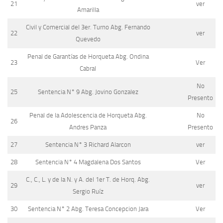
21
ver
Amarilla
Civil y Comercial del 3er. Turno Abg. Fernando
22
ver
Quevedo
Penal de Garantías de Horqueta Abg. Ondina
23
Ver
Cabral
No
25
Sentencia N° 9 Abg. Jovino Gonzalez
Presento
Penal de la Adolescencia de Horqueta Abg.
No
26
Andres Panza
Presento
27
Sentencia N° 3 Richard Alarcon
ver
28
Sentencia N° 4 Magdalena Dos Santos
Ver
C., C., L. y de la N. y A. del 1er T. de Horq. Abg.
29
ver
Sergio Ruíz
30
Sentencia N° 2 Abg. Teresa Concepcion Jara
Ver