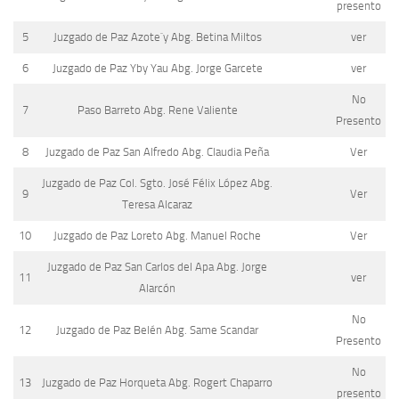
presento
5
Juzgado de Paz Azote`y Abg. Betina Miltos
ver
6
Juzgado de Paz Yby Yau Abg. Jorge Garcete
ver
No
7
Paso Barreto Abg. Rene Valiente
Presento
8
Juzgado de Paz San Alfredo Abg. Claudia Peña
Ver
Juzgado de Paz Col. Sgto. José Félix López Abg.
9
Ver
Teresa Alcaraz
10
Juzgado de Paz Loreto Abg. Manuel Roche
Ver
Juzgado de Paz San Carlos del Apa Abg. Jorge
11
ver
Alarcón
No
12
Juzgado de Paz Belén Abg. Same Scandar
Presento
No
13
Juzgado de Paz Horqueta Abg. Rogert Chaparro
presento