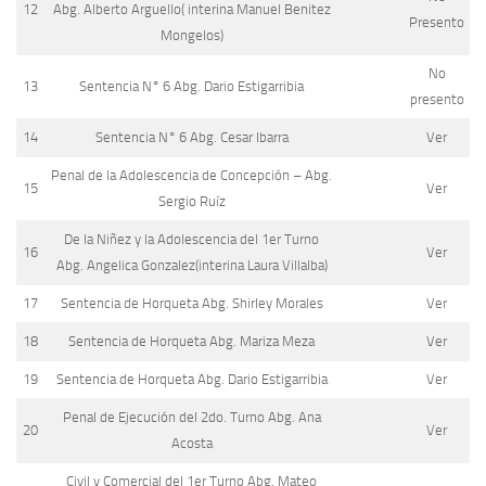
12
Abg. Alberto Arguello( interina Manuel Benitez
Presento
Mongelos)
No
13
Sentencia N° 6 Abg. Dario Estigarribia
presento
14
Sentencia N° 6 Abg. Cesar Ibarra
Ver
Penal de la Adolescencia de Concepción – Abg.
15
Ver
Sergio Ruíz
De la Niñez y la Adolescencia del 1er Turno
16
Ver
Abg. Angelica Gonzalez(interina Laura Villalba)
17
Sentencia de Horqueta Abg. Shirley Morales
Ver
18
Sentencia de Horqueta Abg. Mariza Meza
Ver
19
Sentencia de Horqueta Abg. Dario Estigarribia
Ver
Penal de Ejecución del 2do. Turno Abg. Ana
20
Ver
Acosta
Civil y Comercial del 1er Turno Abg. Mateo