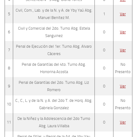
Civil, Com., Lab. y de la N. y A. de Yby Yaú Abg.
5
1
Ver
Manuel Benitez M.
Civil y Comercial del 2do. Turno Abg. Estela
6
0
Ver
Sanguinez
Penal de Ejecución del 1er. Turno Abg. Alvaro
7
0
Ver
Cáceres
Penal de Garantías del 4to. Turno Abg.
No
8
0
Honorina Acosta
Presento
Penal de Garantías del 2do. Turno Abg. Liz
9
0
Ver
Romero
C., C., L. y de la N. y A. del 2do T. de Horq. Abg.
No
10
0
Gabriela Gonzalez
Presento
De la Niñez y la Adolescencia del 2do Turno
11
0
Ver
Abg. Laura Villalba
Penal de Gtías. y Penal de la Ad. de Yby Yau