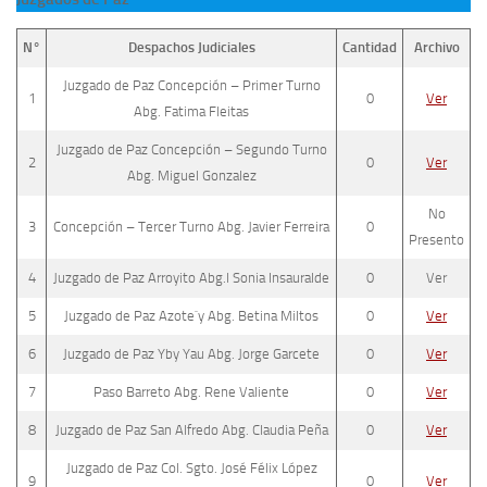
N°
Despachos Judiciales
Cantidad
Archivo
Juzgado de Paz Concepción – Primer Turno
1
0
Ver
Abg. Fatima Fleitas
Juzgado de Paz Concepción – Segundo Turno
2
0
Ver
Abg. Miguel Gonzalez
No
3
Concepción – Tercer Turno Abg. Javier Ferreira
0
Presento
4
Juzgado de Paz Arroyito Abg.l Sonia Insauralde
0
Ver
5
Juzgado de Paz Azote`y Abg. Betina Miltos
0
Ver
6
Juzgado de Paz Yby Yau Abg. Jorge Garcete
0
Ver
7
Paso Barreto Abg. Rene Valiente
0
Ver
8
Juzgado de Paz San Alfredo Abg. Claudia Peña
0
Ver
Juzgado de Paz Col. Sgto. José Félix López
9
0
Ver