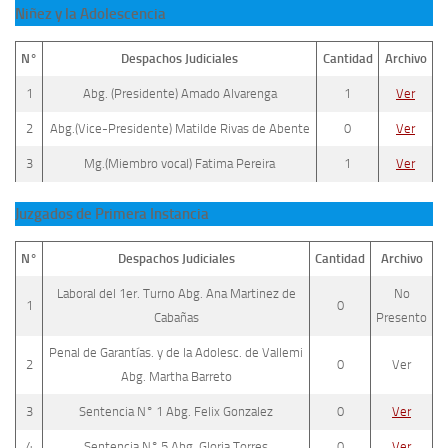
Niñez y la Adolescencia
N°
Despachos Judiciales
Cantidad
Archivo
1
Abg. (Presidente) Amado Alvarenga
1
Ver
2
Abg.(Vice-Presidente) Matilde Rivas de Abente
0
Ver
3
Mg.(Miembro vocal) Fatima Pereira
1
Ver
Juzgados de Primera Instancia
N°
Despachos Judiciales
Cantidad
Archivo
Laboral del 1er. Turno Abg. Ana Martinez de
No
1
0
Cabañas
Presento
Penal de Garantías. y de la Adolesc. de Vallemi
2
0
Ver
Abg. Martha Barreto
3
Sentencia N° 1 Abg. Felix Gonzalez
0
Ver
4
Sentencia N° 5 Abg. Gloria Torres
0
Ver