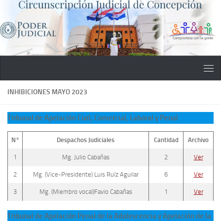
Saltar al contenido
INHIBICIONES MAYO 2023
Tribunal de Apelación Civil, Comercial, Laboral y Penal
N°
Despachos Judiciales
Cantidad
Archivo
1
Mg. Julio Cabañas
2
Ver
2
Mg. (Vice-Presidente) Luis Ruíz Aguilar
6
Ver
3
Mg. (Miembro vocal)Favio Cabañas
1
Ver
Tribunal de Apelación Penal de la Adolescencia y Apelación de la