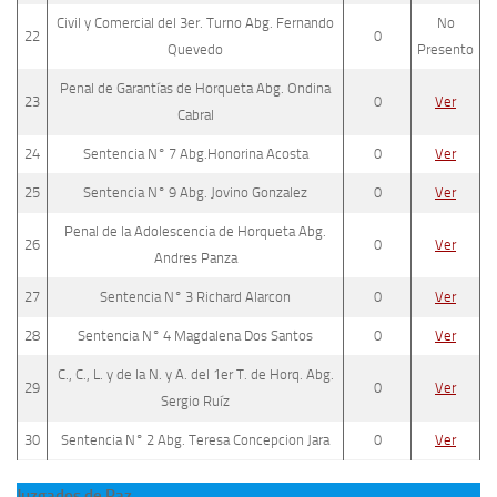
Civil y Comercial del 3er. Turno Abg. Fernando
No
22
0
Quevedo
Presento
Penal de Garantías de Horqueta Abg. Ondina
23
0
Ver
Cabral
24
Sentencia N° 7 Abg.Honorina Acosta
0
Ver
25
Sentencia N° 9 Abg. Jovino Gonzalez
0
Ver
Penal de la Adolescencia de Horqueta Abg.
26
0
Ver
Andres Panza
27
Sentencia N° 3 Richard Alarcon
0
Ver
28
Sentencia N° 4 Magdalena Dos Santos
0
Ver
C., C., L. y de la N. y A. del 1er T. de Horq. Abg.
29
0
Ver
Sergio Ruíz
30
Sentencia N° 2 Abg. Teresa Concepcion Jara
0
Ver
Juzgados de Paz