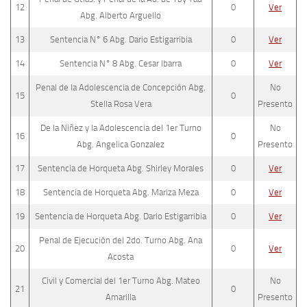
12
0
Ver
Abg. Alberto Arguello
13
Sentencia N° 6 Abg. Dario Estigarribia
0
Ver
14
Sentencia N° 8 Abg. Cesar Ibarra
0
Ver
Penal de la Adolescencia de Concepción Abg.
No
15
0
Stella Rosa Vera
Presento
De la Niñez y la Adolescencia del 1er Turno
No
16
0
Abg. Angelica Gonzalez
Presento
17
Sentencia de Horqueta Abg. Shirley Morales
0
Ver
18
Sentencia de Horqueta Abg. Mariza Meza
0
Ver
19
Sentencia de Horqueta Abg. Dario Estigarribia
0
Ver
Penal de Ejecución del 2do. Turno Abg. Ana
20
0
Ver
Acosta
Civil y Comercial del 1er Turno Abg. Mateo
No
21
0
Amarilla
Presento