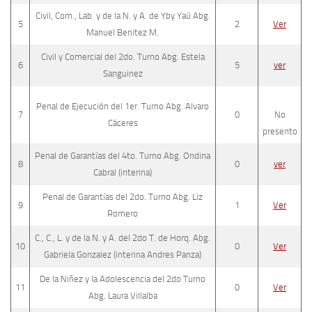
Civil, Com., Lab. y de la N. y A. de Yby Yaú Abg.
5
2
Ver
Manuel Benitez M.
Civil y Comercial del 2do. Turno Abg. Estela
6
5
ver
Sanguinez
Penal de Ejecución del 1er. Turno Abg. Alvaro
7
0
No
Cáceres
presento
Penal de Garantías del 4to. Turno Abg. Ondina
8
0
ver
Cabral (interina)
Penal de Garantías del 2do. Turno Abg. Liz
9
1
Ver
Romero
C., C., L. y de la N. y A. del 2do T. de Horq. Abg.
10
0
Ver
Gabriela Gonzalez (interina Andres Panza)
De la Niñez y la Adolescencia del 2do Turno
11
0
Ver
Abg. Laura Villalba