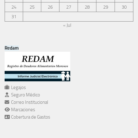
24
25
26
27
28
29
30
31
« Jul
Redam
Legajos
Seguro Médico
Correo Institucional
Marcaciones
Cobertura de Gastos