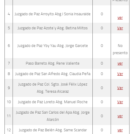
4
Juzgado de Paz Arroyito Abg.l Sonia Insauralde
0
ver
5
Juzgado de Paz Azote`y Abg. Betina Miltos
0
Ver
6
Juzgado de Paz Yby Yau Abg. Jorge Garcete
0
No
presento
7
Paso Barreto Abg. Rene Valiente
0
ver
8
Juzgado de Paz San Alfredo Abg. Claudia Peña
0
Ver
Juzgado de Paz Col. Sgto. José Félix López
9
0
Ver
Abg. Teresa Alcaraz
10
Juzgado de Paz Loreto Abg. Manuel Roche
0
Ver
Juzgado de Paz San Carlos del Apa Abg. Jorge
11
0
ver
Alarcón
12
Juzgado de Paz Belén Abg. Same Scandar
0
ver