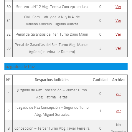
30
Sentencia N° 2 Abg. Teresa Concepcion Jara
0
Ver
Civil, Com., Lab. y de la N. y la A. de
31
0
Ver
Vallemí.Marcelo Eugenio Villarta
32
Penal de Garantías del 1er. Turno Dario Marin
0
Ver
Penal de Garantías del 3er. Turno Abg. Manuel
33
3
Ver
Agüero( interina Liz Romero)
Juzgados de Paz
N°
Despachos Judiciales
Cantidad
Archivo
Juzgado de Paz Concepción – Primer Turno
1
0
ver
Abg. Fatima Fleitas
Juzgado de Paz Concepción – Segundo Turno
2
1
ver
Abg. Miguel Gonzalez
No
3
Concepción – Tercer Turno Abg. Javier Ferreira
0
Presento