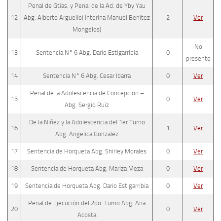
Penal de Gtías. y Penal de la Ad. de Yby Yau
12
Abg. Alberto Arguello( interina Manuel Benitez
2
Ver
Mongelos)
No
13
Sentencia N° 6 Abg. Dario Estigarribia
0
presento
14
Sentencia N° 6 Abg. Cesar Ibarra
0
Ver
Penal de la Adolescencia de Concepción –
15
0
Ver
Abg. Sergio Ruíz
De la Niñez y la Adolescencia del 1er Turno
16
1
Ver
Abg. Angelica Gonzalez
17
Sentencia de Horqueta Abg. Shirley Morales
0
Ver
18
Sentencia de Horqueta Abg. Mariza Meza
0
Ver
19
Sentencia de Horqueta Abg. Dario Estigarribia
0
Ver
Penal de Ejecución del 2do. Turno Abg. Ana
20
0
Ver
Acosta