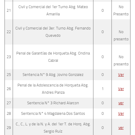
Civil y Comercial del 1er Turno Abg. Mateo
No
21
0
Amarilla
Presento
Civil y Comercial del 3er. Turno Abg. Fernando
22
0
No
Quevedo
presento
Penal de Garantías de Horqueta Abg. Ondina
23
0
No
Cabral
presento
25
Sentencia N° 9 Abg. Jovino Gonzalez
0
Ver
Penal de la Adolescencia de Horqueta Abg.
26
1
Ver
Andres Panza
27
Sentencia N° 3 Richard Alarcon
0
ver
28
Sentencia N° 4 Magdalena Dos Santos
0
Ver
C., C., L. y de la N. y A. del 1er T. de Horq. Abg.
29
0
ver
Sergio Ruíz