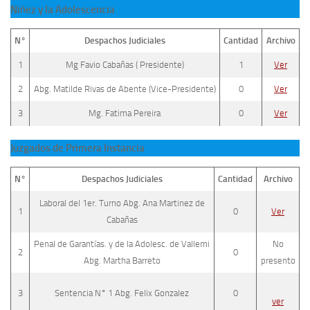
Niñez y la Adolescencia
N°
Despachos Judiciales
Cantidad
Archivo
1
Mg Favio Cabañas ( Presidente)
1
Ver
2
Abg. Matilde Rivas de Abente (Vice-Presidente)
0
Ver
3
Mg. Fatima Pereira
0
Ver
Juzgados de Primera Instancia
N°
Despachos Judiciales
Cantidad
Archivo
Laboral del 1er. Turno Abg. Ana Martinez de
1
0
Ver
Cabañas
Penal de Garantías. y de la Adolesc. de Vallemi
No
2
0
Abg. Martha Barreto
presento
3
Sentencia N° 1 Abg. Felix Gonzalez
0
ver