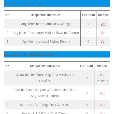
Niñez y la Adolescencia
N°
Despachos Judiciales
Cantidad
Archivo
1
Abg. (Presidente) Amado Alvarenga
1
Ver
2
Abg.(Vice-Presidente) Matilde Rivas de Abente
0
Ver
3
Mg.(Miembro vocal) Fatima Pereira
0
Ver
Juzgados de Primera Instancia
N°
Despachos Judiciales
Cantidad
Archivo
Laboral del 1er. Turno Abg. Ana Martinez de
No
1
0
Cabañas
Presento
Penal de Garantías. y de la Adolesc. de Vallemi
2
0
Ver
Abg. Martha Barreto
3
Sentencia N° 1 Abg. Felix Gonzalez
0
Ver
4
Sentencia N° 5 Abg. Gloria Torres
0
Ver