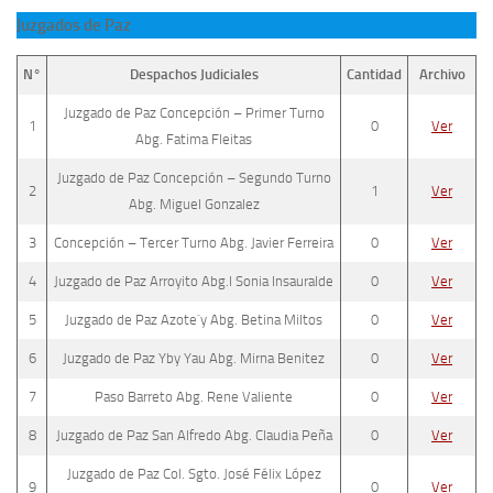
Juzgados de Paz
N°
Despachos Judiciales
Cantidad
Archivo
Juzgado de Paz Concepción – Primer Turno
1
0
Ver
Abg. Fatima Fleitas
Juzgado de Paz Concepción – Segundo Turno
2
1
Ver
Abg. Miguel Gonzalez
3
Concepción – Tercer Turno Abg. Javier Ferreira
0
Ver
4
Juzgado de Paz Arroyito Abg.l Sonia Insauralde
0
Ver
5
Juzgado de Paz Azote`y Abg. Betina Miltos
0
Ver
6
Juzgado de Paz Yby Yau Abg. Mirna Benitez
0
Ver
7
Paso Barreto Abg. Rene Valiente
0
Ver
8
Juzgado de Paz San Alfredo Abg. Claudia Peña
0
Ver
Juzgado de Paz Col. Sgto. José Félix López
9
0
Ver