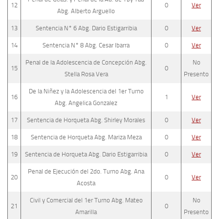
12
0
Ver
Abg. Alberto Arguello
13
Sentencia N° 6 Abg. Dario Estigarribia
0
Ver
14
Sentencia N° 8 Abg. Cesar Ibarra
0
Ver
Penal de la Adolescencia de Concepción Abg.
No
15
0
Stella Rosa Vera
Presento
De la Niñez y la Adolescencia del 1er Turno
16
1
Ver
Abg. Angelica Gonzalez
17
Sentencia de Horqueta Abg. Shirley Morales
0
Ver
18
Sentencia de Horqueta Abg. Mariza Meza
0
Ver
19
Sentencia de Horqueta Abg. Dario Estigarribia
0
Ver
Penal de Ejecución del 2do. Turno Abg. Ana
20
0
Ver
Acosta
Civil y Comercial del 1er Turno Abg. Mateo
No
21
0
Amarilla
Presento