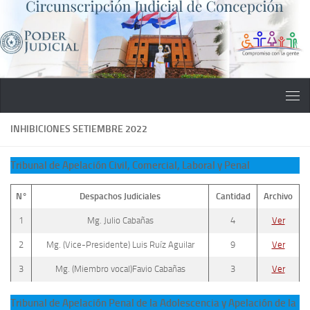
Saltar al contenido
INHIBICIONES SETIEMBRE 2022
Tribunal de Apelación Civil, Comercial, Laboral y Penal
N°
Despachos Judiciales
Cantidad
Archivo
1
Mg. Julio Cabañas
4
Ver
2
Mg. (Vice-Presidente) Luis Ruíz Aguilar
9
Ver
3
Mg. (Miembro vocal)Favio Cabañas
3
Ver
Tribunal de Apelación Penal de la Adolescencia y Apelación de la