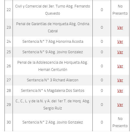
Civil y Comercial del 3er. Turno Abg. Fernando
No
22
0
Quevedo
Presento
Penal de Garantías de Horqueta Abg. Ondina
23
0
Ver
Cabral
24
Sentencia N° 7 Abg.Honorina Acosta
0
Ver
25
Sentencia N° 9 Abg. Jovino Gonzalez
0
Ver
Penal de la Adolescencia de Horqueta Abg.
26
0
Ver
Hernan Centurión
27
Sentencia N° 3 Richard Alarcon
0
Ver
28
Sentencia N° 4 Magdalena Dos Santos
0
Ver
C., C., L. y de la N. y A. del 1er T. de Horq. Abg.
29
0
Ver
Sergio Ruíz
No
30
Sentencia N° 2 Abg. Jovino Gonzalez
0
Presento