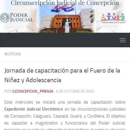
Saltar al contenido
NOTICIAS
Jornada de capacitación para el Fuero de la
Niñez y Adolescencia
POR
CJCONCEPCION_PRENSA
·
6 DE OCTUBRE DE 2020
Este miércoles se iniciará una jornada de capacitación sobre
Expediente Judicial Electrónico
en las circunscripciones judiciales
de Concepción, Caaguazú, Caazapá, Guairá, y Cordillera. El objetivo
es capacitar a magistrados y funcionarios del Poder Judicial,
teniendo en cuenta las alternativas telemáticas durante la situación