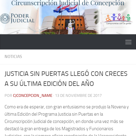
Saltar al contenido
NOTICIAS
JUSTICIA SIN PUERTAS LLEGÓ CON CRECES
A SU ÚLTIMA EDICIÓN DEL AÑO
POR
CJCONCEPCION_NAME
·
13 DE NOVIEMBRE DE 2017
Como era de esperar, con gran entusiasmo se produjo la Novena y
última Edición del Programa Justicia sin Puertas en la
Circunscripción Judicial de concepción, en donde una vez más se
destacó la gran entrega de los Magistrados y Funcionarios
Judiciales, con la siempre eficaz coordinación de la Vicepresidente