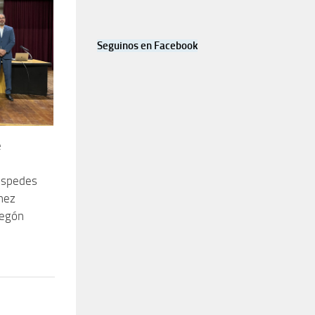
Seguinos en Facebook
e
uéspedes
ínez
tegón