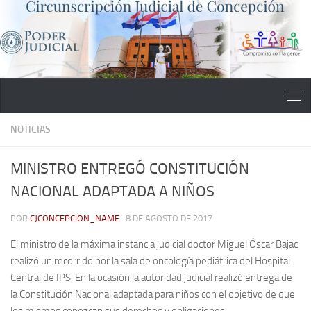
Saltar al contenido
NOTICIAS
MINISTRO ENTREGÓ CONSTITUCIÓN
NACIONAL ADAPTADA A NIÑOS
POR
CJCONCEPCION_NAME
·
8 DE AGOSTO DE 2017
El ministro de la máxima instancia judicial doctor Miguel Óscar Bajac
realizó un recorrido por la sala de oncología pediátrica del Hospital
Central de IPS. En la ocasión la autoridad judicial realizó entrega de
la Constitución Nacional adaptada para niños con el objetivo de que
los mismos conozcan sus derechos y obligaciones.