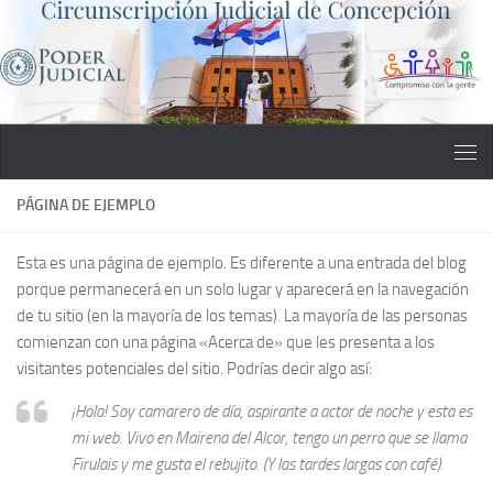
Saltar al contenido
PÁGINA DE EJEMPLO
Esta es una página de ejemplo. Es diferente a una entrada del blog
porque permanecerá en un solo lugar y aparecerá en la navegación
de tu sitio (en la mayoría de los temas). La mayoría de las personas
comienzan con una página «Acerca de» que les presenta a los
visitantes potenciales del sitio. Podrías decir algo así:
¡Hola! Soy camarero de día, aspirante a actor de noche y esta es
mi web. Vivo en Mairena del Alcor, tengo un perro que se llama
Firulais y me gusta el rebujito. (Y las tardes largas con café).