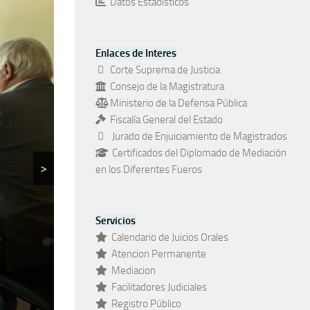
Datos Estadísticos
Enlaces de Interes
Corte Suprema de Justicia
Consejo de la Magistratura
Ministerio de la Defensa Pública
Fiscalía General del Estado
Jurado de Enjuiciamiento de Magistrados
Certificados del Diplomado de Mediación
>
en los Diferentes Fueros
Servicios
Calendario de Juicios Orales
Atencion Permanente
Mediacion
Facilitadores Judiciales
Registro Público