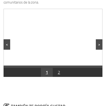
comunitarios de la zona.
<
>
1
2