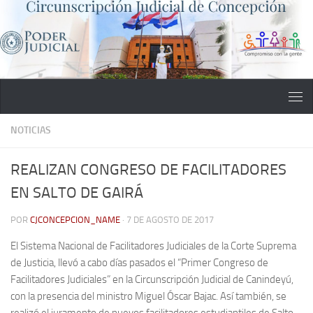
Saltar al contenido
NOTICIAS
REALIZAN CONGRESO DE FACILITADORES
EN SALTO DE GAIRÁ
POR
CJCONCEPCION_NAME
·
7 DE AGOSTO DE 2017
El Sistema Nacional de Facilitadores Judiciales de la Corte Suprema
de Justicia, llevó a cabo días pasados el “Primer Congreso de
Facilitadores Judiciales” en la Circunscripción Judicial de Canindeyú,
con la presencia del ministro Miguel Óscar Bajac. Así también, se
realizó el juramento de nuevos facilitadores estudiantiles de Salto