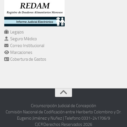
Legajos
Seguro Médico
Correo Institucional
Marcaciones
Cobertura de Gastos
Circunscripción Judicial de Concepción
Comisión Nacional de Codificación entre Heriberto Colombino y Dr.
Eugenio Jiménez y Nuñez | Telefono 0331-241706/9
CJC©Derechos Reservados 2026