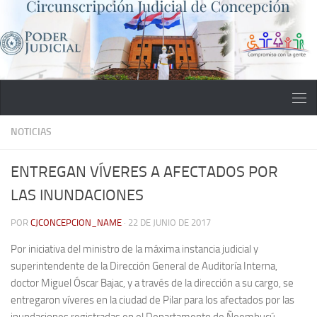
Saltar al contenido
NOTICIAS
ENTREGAN VÍVERES A AFECTADOS POR
LAS INUNDACIONES
POR
CJCONCEPCION_NAME
·
22 DE JUNIO DE 2017
Por iniciativa del ministro de la máxima instancia judicial y
superintendente de la Dirección General de Auditoría Interna,
doctor Miguel Óscar Bajac, y a través de la dirección a su cargo, se
entregaron víveres en la ciudad de Pilar para los afectados por las
inundaciones registradas en el Departamento de Ñeembucú.